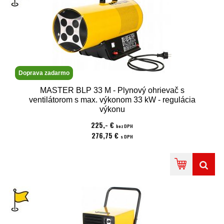
Doprava zadarmo
MASTER BLP 33 M - Plynový ohrievač s
ventilátorom s max. výkonom 33 kW - regulácia
výkonu
225,- €
bez DPH
276,75 €
s DPH