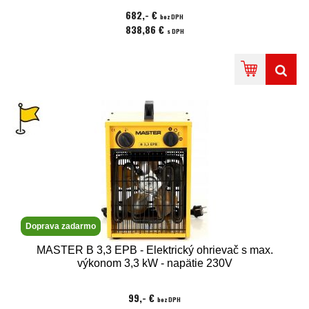
682,- €
bez DPH
838,86 €
s DPH
Doprava zadarmo
MASTER B 3,3 EPB - Elektrický ohrievač s max.
výkonom 3,3 kW - napätie 230V
99,- €
bez DPH