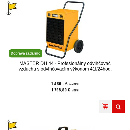
Doprava zadarmo
MASTER DH 44 - Profesionálny odvlhčovač
vzduchu s odvlhčovacím výkonom 41l/24hod.
1 460,- €
bez DPH
1 795,80 €
s DPH