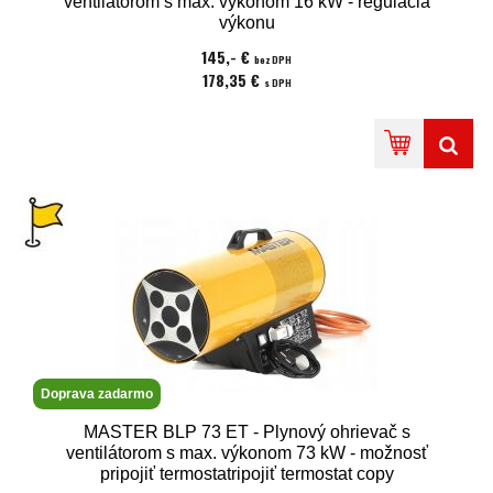
ventilátorom s max. výkonom 16 kW - regulácia
výkonu
145,- €
bez DPH
178,35 €
s DPH
Doprava zadarmo
MASTER BLP 73 ET - Plynový ohrievač s
ventilátorom s max. výkonom 73 kW - možnosť
pripojiť termostatripojiť termostat copy