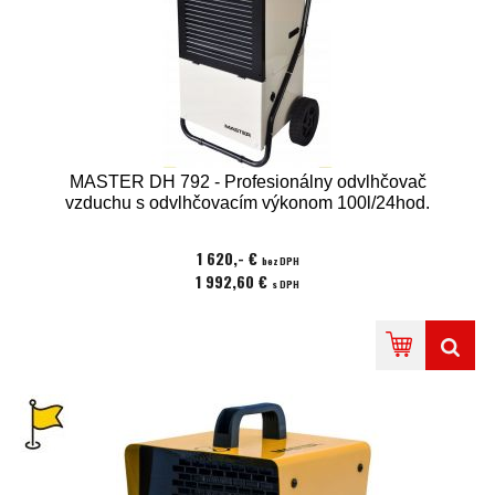
MASTER DH 792 - Profesionálny odvlhčovač
vzduchu s odvlhčovacím výkonom 100l/24hod.
1 620,- €
bez DPH
1 992,60 €
s DPH