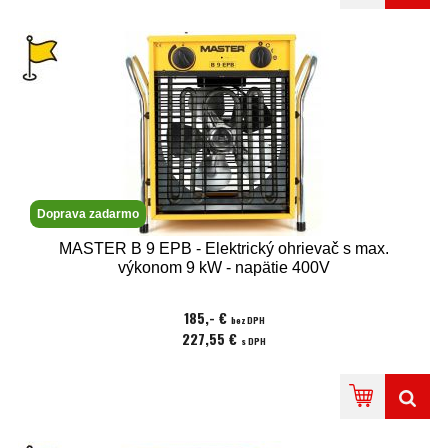
Doprava zadarmo
MASTER B 9 EPB - Elektrický ohrievač s max.
výkonom 9 kW - napätie 400V
185,- €
bez DPH
227,55 €
s DPH