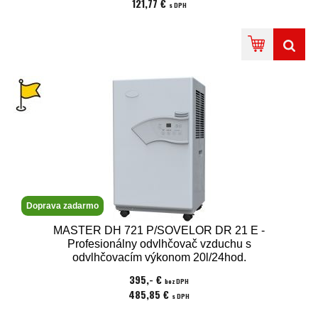
121,77 €
s DPH
Doprava zadarmo
MASTER DH 721 P/SOVELOR DR 21 E -
Profesionálny odvlhčovač vzduchu s
odvlhčovacím výkonom 20l/24hod.
395,- €
bez DPH
485,85 €
s DPH