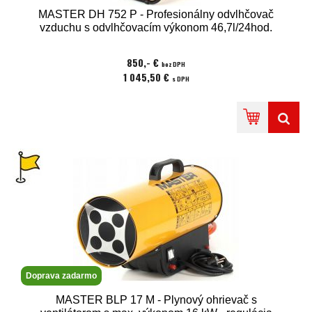
MASTER DH 752 P - Profesionálny odvlhčovač
vzduchu s odvlhčovacím výkonom 46,7l/24hod.
850,- €
bez DPH
1 045,50 €
s DPH
Doprava zadarmo
MASTER BLP 17 M - Plynový ohrievač s