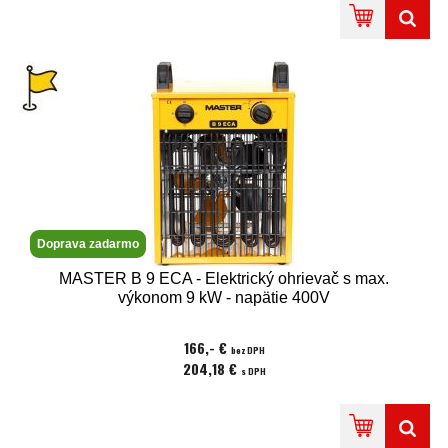
Doprava zadarmo
MASTER B 9 ECA - Elektrický ohrievač s max.
výkonom 9 kW - napätie 400V
166,- €
bez DPH
204,18 €
s DPH