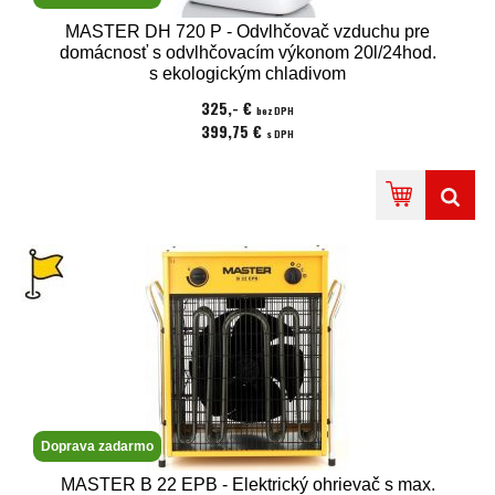
MASTER DH 720 P - Odvlhčovač vzduchu pre
domácnosť s odvlhčovacím výkonom 20l/24hod.
s ekologickým chladivom
325,- €
bez DPH
399,75 €
s DPH
Doprava zadarmo
MASTER B 22 EPB - Elektrický ohrievač s max.