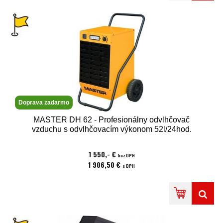
Doprava zadarmo
MASTER DH 62 - Profesionálny odvlhčovač
vzduchu s odvlhčovacím výkonom 52l/24hod.
1 550,- €
bez DPH
1 906,50 €
s DPH