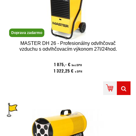
Doprava zadarmo
MASTER DH 26 - Profesionálny odvlhčovač
vzduchu s odvlhčovacím výkonom 27l/24hod.
1 075,- €
bez DPH
1 322,25 €
s DPH