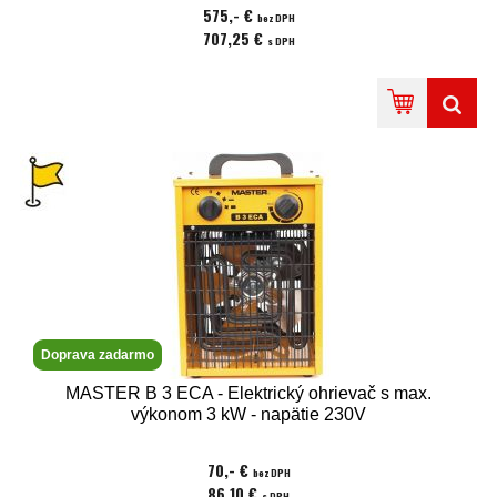
575,- €
bez DPH
707,25 €
s DPH
Doprava zadarmo
MASTER B 3 ECA - Elektrický ohrievač s max.
výkonom 3 kW - napätie 230V
70,- €
bez DPH
86,10 €
s DPH