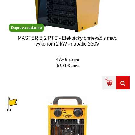
Doprava zadarmo
MASTER B 2 PTC - Elektrický ohrievač s max.
výkonom 2 kW - napätie 230V
47,- €
bez DPH
57,81 €
s DPH