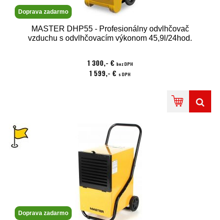
Doprava zadarmo
MASTER DHP55 - Profesionálny odvlhčovač
vzduchu s odvlhčovacím výkonom 45,9l/24hod.
1 300,- €
bez DPH
1 599,- €
s DPH
Doprava zadarmo