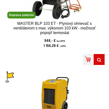
Doprava zadarmo
MASTER BLP 103 ET - Plynový ohrievač s
ventilátorom s max. výkonom 103 kW - možnosť
pripojiť termostat
940,- €
bez DPH
1 156,20 €
s DPH