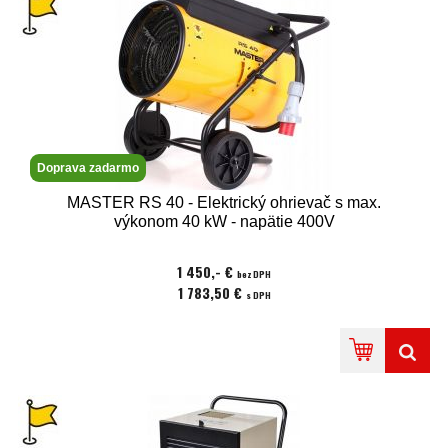
Doprava zadarmo
MASTER RS 40 - Elektrický ohrievač s max.
výkonom 40 kW - napätie 400V
1 450,- €
bez DPH
1 783,50 €
s DPH