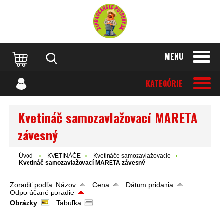
MENU
KATEGÓRIE
Kvetináč samozavlažovací MARETA
závesný
Úvod
KVETINÁČE
Kvetináče samozavlažovacie
Kvetináč samozavlažovací MARETA závesný
Zoradiť podľa:
Názov
Cena
Dátum pridania
Odporúčané poradie
Obrázky
Tabuľka