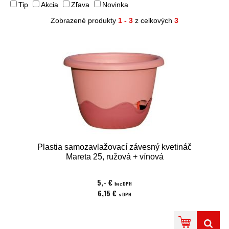
Tip
Akcia
Zľava
Novinka
Zobrazené produkty
1 - 3
z celkových
3
Plastia samozavlažovací závesný kvetináč
Mareta 25, ružová + vínová
5,- €
bez DPH
6,15 €
s DPH