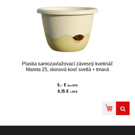
Plastia samozavlažovací závesný kvetináč
Mareta 25, slonová kosť svetlá + tmavá
5,- €
bez DPH
6,15 €
s DPH