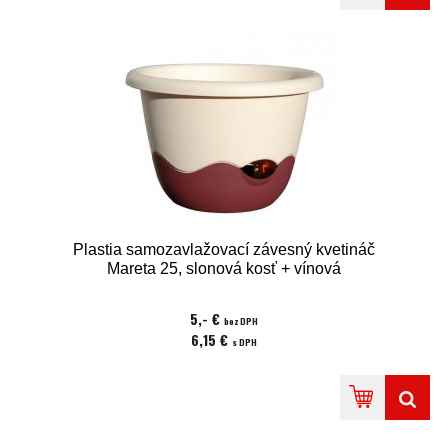
Plastia samozavlažovací závesný kvetináč
Mareta 25, slonová kosť + vínová
5,- €
bez DPH
6,15 €
s DPH