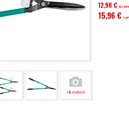
12,98 €
BEZ DP
15,96 €
S D
+
5
ďalších