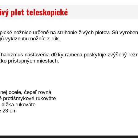
ivý plot teleskopické
pické nožnice určené na strihanie živých plotov. Sú vyrobe
ú vykĺznutiu nožníc z rúk.
hanizmus nastavenia dĺžky ramena poskytuje zvýšený rez
ažko prístupných miestach.
enej ocele, čepeľ rovná
 protišmykové rukoväte
á dĺžka rukoväte
e 23 cm