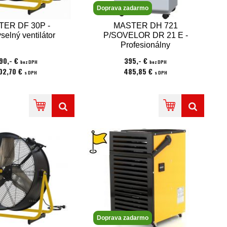
Doprava zadarmo
ER DF 30P -
MASTER DH 721
selný ventilátor
P/SOVELOR DR 21 E -
Profesionálny
odvlhčovač vzduchu s
90,- €
395,- €
bez DPH
bez DPH
odvlhčovacím výkonom
02,70 €
485,85 €
s DPH
s DPH
20l/24hod.
Doprava zadarmo