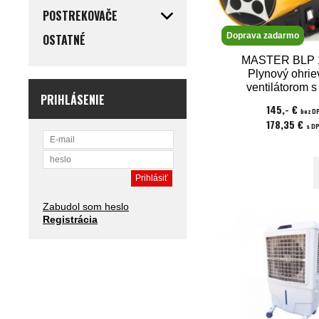
POSTREKOVAČE
Doprava zadarmo
OSTATNÉ
MASTER BLP 1
Plynový ohrie
ventilátorom s
PRIHLÁSENIE
výkonom 16 
145,- €
bez D
regulácia vý
178,35 €
s D
Zabudol som heslo
Registrácia