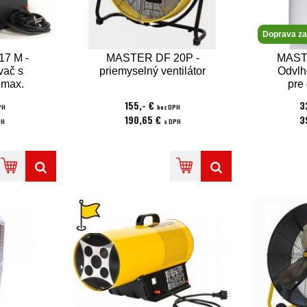
Doprava z
7 M -
MASTER DF 20P -
MASTE
vač s
priemyselný ventilátor
Odvlh
 max.
pre
kW -
odvlhč
155,- €
3
PH
bez DPH
konu
2
190,65 €
3
PH
s DPH
ekolog