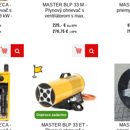
ECA -
MASTER BLP 33 M -
MAST
evač s
Plynový ohrievač s
priemy
3 kW -
ventilátorom s max.
0V
výkonom 33 kW -
225,- €
6
H
bez DPH
regulácia výkonu
276,75 €
7
H
s DPH
Doprava zadarmo
ECA -
MASTER BLP 33 ET -
MAST