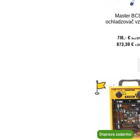
Master BC
ochladzovač v
710,- €
bez D
873,30 €
s D
Doprava zadarmo