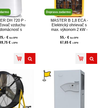
adarmo
Doprava zadarmo
R DH 720 P -
MASTER B 1,8 ECA -
čovač vzduchu
Elektrický ohrievač s
 domácnosť s
max. výkonom 2 kW -
ovacím výkonom
napätie 230V
25,- €
55,- €
bez DPH
bez DPH
0l/24hod. s
99,75 €
67,65 €
s DPH
s DPH
ickým chladivom