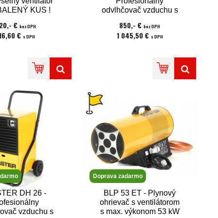
selný ventilátor
Profesionálny
ALENÝ KUS !
odvlhčovač vzduchu s
odvlhčovacím výkonom
20,- €
850,- €
bez DPH
bez DPH
46,7l/24hod.
16,60 €
1 045,50 €
s DPH
s DPH
adarmo
Doprava zadarmo
TER DH 26 -
BLP 53 ET - Plynový
ofesionálny
ohrievač s ventilátorom
ovač vzduchu s
s max. výkonom 53 kW