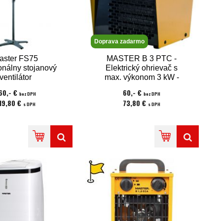
Doprava zadarmo
aster FS75
MASTER B 3 PTC -
onálny stojanový
Elektrický ohrievač s
ventilátor
max. výkonom 3 kW -
napätie 230V
60,- €
60,- €
bez DPH
bez DPH
19,80 €
73,80 €
s DPH
s DPH