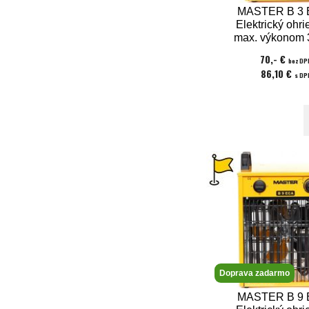
MASTER B 3 
Elektrický ohri
max. výkonom 
napätie 23
70,- €
bez DP
86,10 €
s DP
Doprava zadarmo
MASTER B 9 