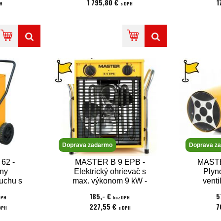
1 795,80 €
1
PH
s DPH
Doprava zadarmo
Doprava z
62 -
MASTER B 9 EPB -
MASTE
lny
Elektrický ohrievač s
Plyn
uchu s
max. výkonom 9 kW -
venti
ýkonom
napätie 400V
výk
185,- €
5
DPH
bez DPH
.
mož
227,55 €
7
DPH
s DPH
ter
te