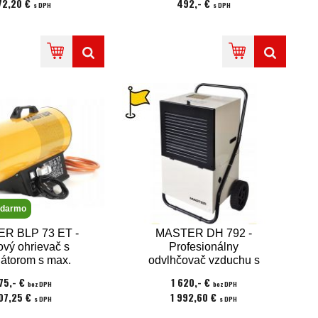
72,20 €
492,- €
s DPH
s DPH
adarmo
R BLP 73 ET -
MASTER DH 792 -
ový ohrievač s
Profesionálny
látorom s max.
odvlhčovač vzduchu s
onom 73 kW -
odvlhčovacím výkonom
75,- €
1 620,- €
bez DPH
bez DPH
nosť pripojiť
100l/24hod.
07,25 €
1 992,60 €
s DPH
s DPH
mostatripojiť
rmostat copy