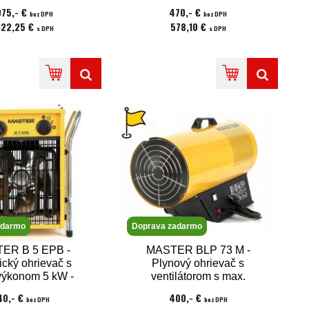
ovacím výkonom
- možnosť pripojiť
075,- €
470,- €
bez DPH
bez DPH
27l/24hod.
termostat
322,25 €
578,10 €
s DPH
s DPH
adarmo
Doprava zadarmo
ER B 5 EPB -
MASTER BLP 73 M -
ický ohrievač s
Plynový ohrievač s
výkonom 5 kW -
ventilátorom s max.
pätie 400V
výkonom 73 kW -
40,- €
400,- €
bez DPH
bez DPH
regulácia výkonu