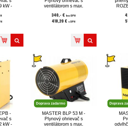
evač s
Plynový ohrievač s
priemy
9 kW -
ventilátorom s max.
ROZB
0V
výkonom 33 kW -
340,- €
4
PH
bez DPH
možnosť pripojiť
418,20 €
5
PH
s DPH
termostat
Doprava zadarmo
Doprava z
EPB -
MASTER BLP 53 M -
MAS
evač s
Plynový ohrievač s
Pr
2 kW -
ventilátorom s max.
odvlhč