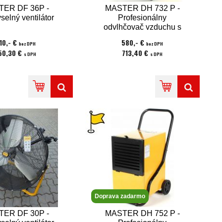
ER DF 36P -
MASTER DH 732 P -
selný ventilátor
Profesionálny
odvlhčovač vzduchu s
odvlhčovacím výkonom
10,- €
580,- €
bez DPH
bez DPH
30l/24hod.
50,30 €
713,40 €
s DPH
s DPH
Doprava zadarmo
ER DF 30P -
MASTER DH 752 P -