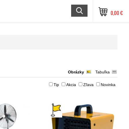
0,00 €
Obrázky
Tabuľka
Tip
Akcia
Zľava
Novinka