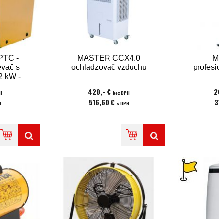
PTC -
MASTER CCX4.0
M
evač s
ochladzovač vzduchu
profesi
2 kW -
0V
420,- €
2
H
bez DPH
516,60 €
3
H
s DPH