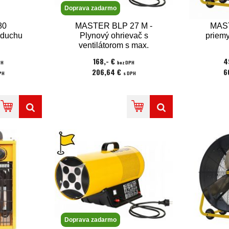
Doprava zadarmo
80
MASTER BLP 27 M -
MAST
zduchu
Plynový ohrievač s
priemy
ventilátorom s max.
výkonom 33 kW
168,- €
4
PH
bez DPH
206,64 €
6
PH
s DPH
Doprava zadarmo