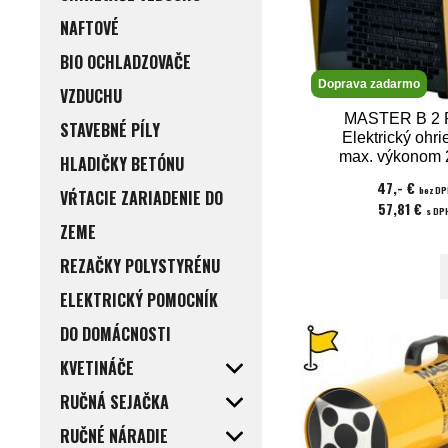
NAFTOVÉ
BIO OCHLADZOVAČE
Doprava zadarmo
VZDUCHU
MASTER B 2 
STAVEBNÉ PÍLY
Elektrický ohri
max. výkonom 
HLADIČKY BETÓNU
napätie 23
47,- €
bez DP
VŔTACIE ZARIADENIE DO
57,81 €
s DP
ZEME
REZAČKY POLYSTYRÉNU
ELEKTRICKÝ POMOCNÍK
DO DOMÁCNOSTI
KVETINÁČE
RUČNÁ SEJAČKA
RUČNÉ NÁRADIE