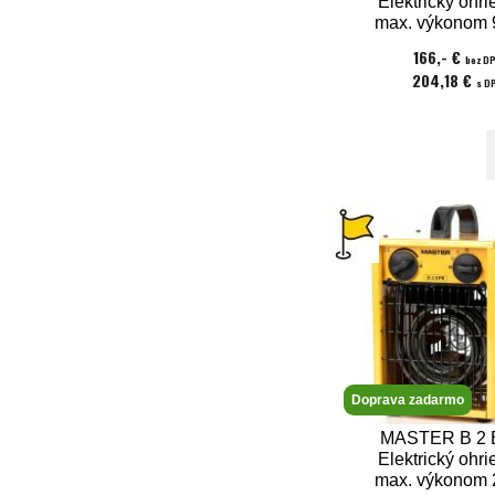
Elektrický ohri
max. výkonom 
napätie 40
166,- €
bez D
204,18 €
s D
Doprava zadarmo
MASTER B 2 
Elektrický ohri
max. výkonom 