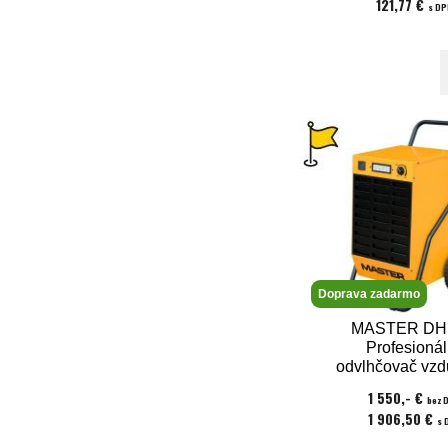
121,77 €
s D
Doprava zadarmo
MASTER DH 
Profesioná
odvlhčovač vzd
odvlhčovacím v
1 550,- €
bez 
52l/24hod
1 906,50 €
s 