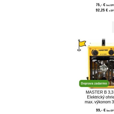
napätie 23
75,- €
bez DP
92,25 €
s D
Doprava zadarmo
MASTER B 3,3
Elektrický ohri
max. výkonom 3
napätie 23
99,- €
bez DP